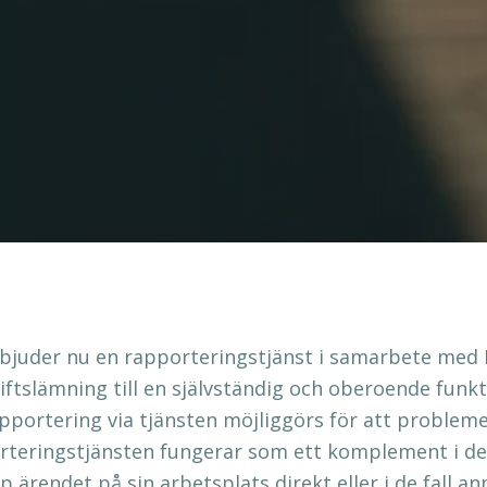
juder nu en rapporteringstjänst i samarbete med 
iftslämning till en självständig och oberoende funkt
portering via tjänsten möjliggörs för att probleme
rteringstjänsten fungerar som ett komplement i de 
p ärendet på sin arbetsplats direkt eller i de fall a