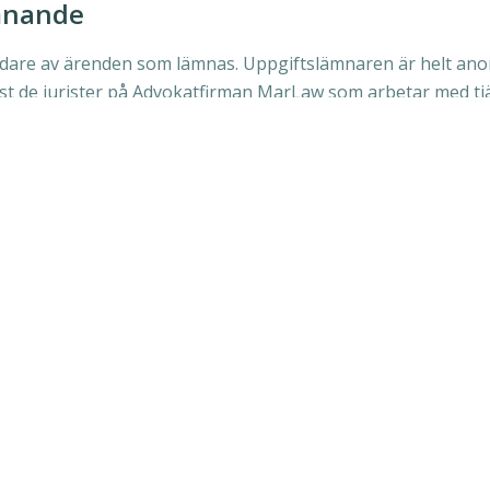
mnande
are av ärenden som lämnas. Uppgiftslämnaren är helt anon
dast de jurister på Advokatfirman MarLaw som arbetar med tj
mationen som har lämnats av anmälaren. Eventuell begäran
rLaw, eller någon annan, har möjlighet att se den anonyma
on om personuppgifter.
er er organisation visselblåsa
tt implementera ett fullständigt system som följer E
ensk lagstiftning. Första konsultationen är kostnadsf