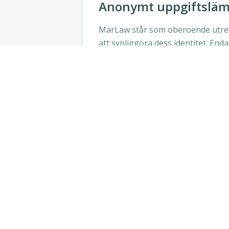
Anonymt uppgiftslä
MarLaw står som oberoende utred
att synliggöra dess identitet. En
kommer att kunna ta del av infor
alltid utan att Advokatfirman Ma
mailadress eller annan informati
Uppfyll
Vi hjälper er a
sv