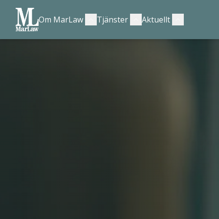
Om MarLaw
Tjänster
Aktuellt