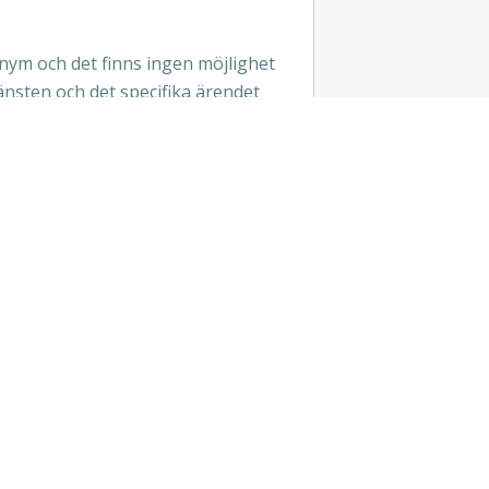
ym och det finns ingen möjlighet
änsten och det specifika ärendet
 av kompletterande uppgifter sker
 uppgiftslämnarens namn,
rkraven?
U:s direktiv och
ri.