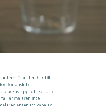
Lantero.
Tjänsten har till
ion för anslutna
t plockas upp, utreds och
fall anmälaren inte
nmälaren anser att kanalen