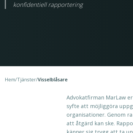
konfidentiell rapportering
Hem
/
Tjänster
/
Visselblåsare
Advokatfirman MarLaw erb
syfte att möjliggöra uppg
organisationer. Genom rap
att åtgärd kan ske. Rappo
känner sig trygg att ta up