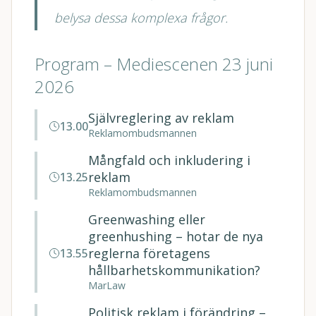
belysa dessa komplexa frågor.
Program – Mediescenen 23 juni
2026
Självreglering av reklam
13.00
Reklamombudsmannen
Mångfald och inkludering i
reklam
13.25
Reklamombudsmannen
Greenwashing eller
greenhushing – hotar de nya
reglerna företagens
13.55
hållbarhetskommunikation?
MarLaw
Politisk reklam i förändring –