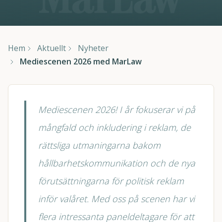
Hem
Aktuellt
Nyheter
Mediescenen 2026 med MarLaw
Mediescenen 2026! I år fokuserar vi på
mångfald och inkludering i reklam, de
rättsliga utmaningarna bakom
hållbarhetskommunikation och de nya
förutsättningarna för politisk reklam
inför valåret. Med oss på scenen har vi
flera intressanta paneldeltagare för att