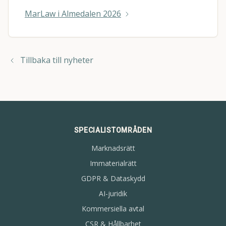
MarLaw i Almedalen 2026
Tillbaka till nyheter
SPECIALISTOMRÅDEN
Marknadsrätt
Immaterialrätt
GDPR & Dataskydd
AI-juridik
Kommersiella avtal
CSR & Hållbarhet