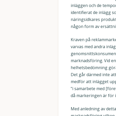
inläggen och de tempor
identifierat de inlägg 
näringsidkares produkt
någon form av ersättni
Kraven på reklammarkeri
varvas med andra inlägg
genomsnittskonsumenten
marknadsföring. Vid en 
helhetsbedömning göras
Det går därmed inte att
medför att inlägget up
"i samarbete med [föret
då markeringen är för 
Med anledning av dett
marknadsföring vilken 