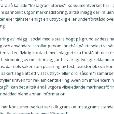
ära så kallade "Instagram Stories". Konsumentverket har i
som sannolikt utgör marknadsföring, alltså inlägg där influe
er eller tjänster enligt en uttrycklig eller underförstådd 
ng.
ng av inlägg i social media ställs högt på grund av dess na
 och användare scrollar genom innehåll på ett selektivt sätt
 vid en flyktig kontakt med inlägget ska förstå att det rö
bedömning av om ett inlägg är tillräckligt tydligt reklamma
, där dels saker som placering av text, textstorlek och kon
 säkert säga att ett visst uttryck eller ord, såsom "i samarb
pfyller kraven för reklamidentifiering. Även om influencern
ag]", kan det alltså ändå utgöra vilseledande marknadsföring
inbäddad bland annan information.
a har Konsumentverket särskilt granskat Instagrams stand
är "Betalt samarbete med [företag]".