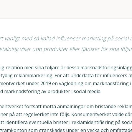
t vanligt med så kallad influencer marketing på social 
talning visar upp produkter eller tjänster för sina följar
lig relation med sina följare är dessa marknadsföringsinlägg 
 tydlig reklammarkering. För att underlätta för influencers at
entverket under 2019 en vägledning om marknadsföring i s
vid marknadsföring av produkter i social media.
entverket fortsatt motta anmälningar om bristande reklamid
oner på att regelverket inte följs. Konsumentverket valde d
 identifiera eventuella brister i reklamidentifiering på socia
stagramkonton som granskades under en vecka och omfatta