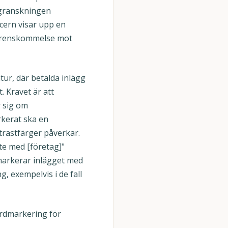
 granskningen
ncern visar upp en
överenskommelse mot
tur, där betalda inlägg
. Kravet är att
r sig om
rkerat ska en
trastfärger påverkar.
ete med [företag]"
 markerar inlägget med
, exempelvis i de fall
ardmarkering för