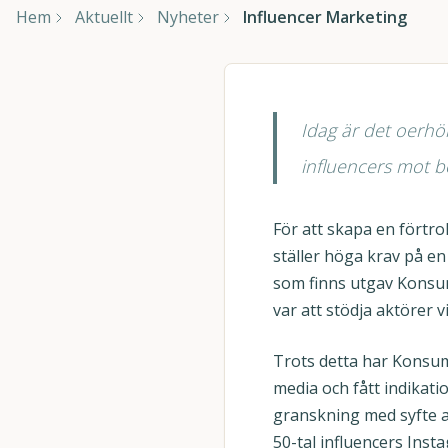
Hem
Aktuellt
Nyheter
Influencer Marketing
Idag är det oerhör
influencers mot be
För att skapa en förtro
ställer höga krav på en
som finns utgav Konsum
var att stödja aktörer 
Trots detta har Konsum
media och fått indikati
granskning med syfte att
50-tal influencers In