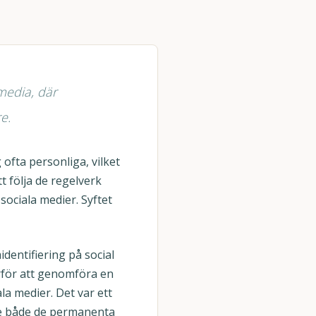
media, där
e.
ofta personliga, vilket
t följa de regelverk
ociala medier. Syftet
entifiering på social
ärför att genomföra en
la medier. Det var ett
de både de permanenta