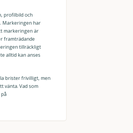
 profilbild och
m. Markeringen har
att markeringen är
mer framträdande
ringen tillräckligt
e alltid kan anses
 brister frivilligt, men
att vänta. Vad som
 på