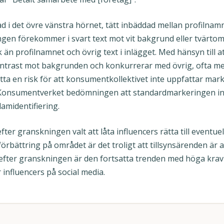
 i det övre vänstra hörnet, tätt inbäddad mellan profilnamn,
ingen förekommer i svart text mot vit bakgrund eller tvärto
 än profilnamnet och övrig text i inlägget. Med hänsyn till 
g kontrast mot bakgrunden och konkurrerar med övrig, ofta 
ta en risk för att konsumentkollektivet inte uppfattar marke
 Konsumentverket bedömningen att standardmarkeringen int
lamidentifiering.
r granskningen valt att låta influencers rätta till eventuella
förbättring på området är det troligt att tillsynsärenden är 
efter granskningen är den fortsatta trenden med höga krav
influencers på social media.