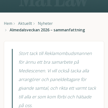
Hem
Aktuellt
Nyheter
Almedalsveckan 2026 – sammanfattning
Stort tack till Reklamombudsmannen
för ännu ett bra samarbete på
Mediescenen. Vi vill också tacka alla
arrangörer och paneldeltagare för
givande samtal, och rikta ett varmt tack
till alla er som kom förbi och hälsade
på oss.