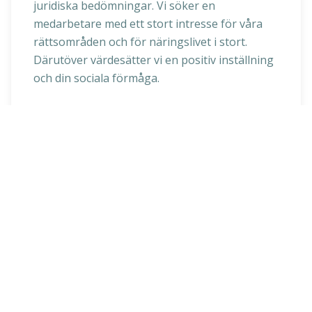
juridiska bedömningar. Vi söker en
medarbetare med ett stort intresse för våra
rättsområden och för näringslivet i stort.
Därutöver värdesätter vi en positiv inställning
och din sociala förmåga.
Tjänsten förutsätter att du har goda
kunskaper i svenska och engelska i såväl tal
som skrift. Det är meriterande med erfarenhet
inom rättsområdena marknads- och/eller
immaterialrätt samt GDPR.
Ansökan
Din ansökan ska bestå av CV, ett personligt
brev och en kort beskrivning av varför du
söker dig till Advokatfirman MarLaw. Din
ansökan ska även innehålla betygskopior från