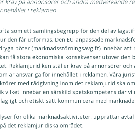
ller krav på annonsörer och andra medverkande 
innehållet i reklamen
ofta som ett samlingsbegrepp för den del av lagsti
 hur den får utformas. Den EU-anpassade marknadsf
v dryga böter (marknadsstörningsavgift) innebär att
kan få stora ekonomiska konsekvenser utöver den b
ket. Reklamjuridiken ställer krav på annonsörer oc
är ansvariga för innehållet i reklamen. Våra jurist
aktörer med rådgivning inom det reklamjuridiska omr
ik vilket innebär en särskild spetskompetens där v
t lagligt och etiskt sätt kommunicera med marknade
alyser för olika marknadsaktiviteter, upprättar avtal 
 på det reklamjuridiska området.