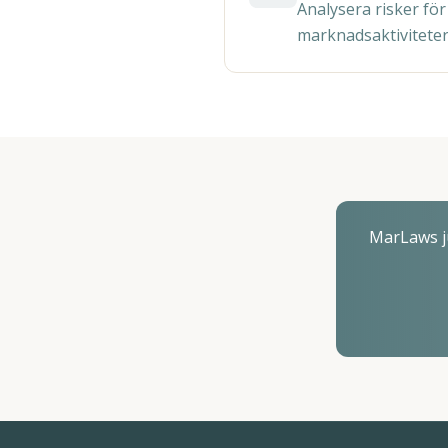
Analysera risker för
marknadsaktiviteter
MarLaws ju