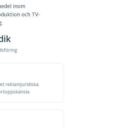
omedel inom
oduktion och TV-
g.
dik
dsföring
et reklamjuridiska
ertoppskänsla