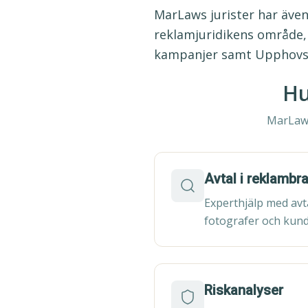
MarLaws jurister har även
reklamjuridikens område, 
kampanjer samt Upphovsrä
Hu
MarLaws
Avtal i reklamb
Experthjälp med avt
fotografer och kun
Riskanalyser