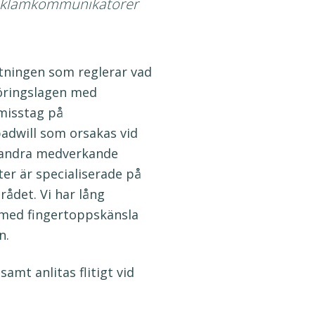
reklamkommunikatörer
ftningen som reglerar vad
öringslagen med
 misstag på
adwill som orsakas vid
h andra medverkande
er är specialiserade på
ådet. Vi har lång
i med fingertoppskänsla
n.
samt anlitas flitigt vid